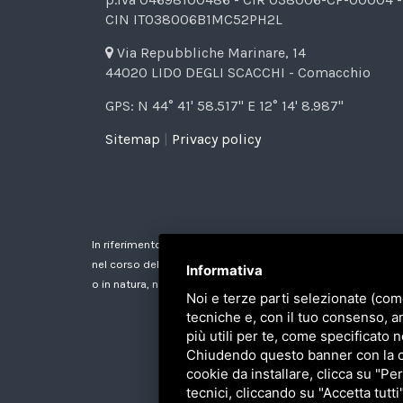
CIN IT038006B1MC52PH2L
Via Repubbliche Marinare, 14
44020 LIDO DEGLI SCACCHI - Comacchio
GPS: N 44° 41' 58.517" E 12° 14' 8.987"
Sitemap
|
Privacy policy
In riferimento all'art. 1, comma 125-bis, Legge n. 124/2017 si
nel corso dell'esercizio 2021, sovvenzioni, sussidi, vantaggi,
Informativa
o in natura, non aventi carattere generale, che vengono detta
Noi e terze parti selezionate (com
tecniche e, con il tuo consenso, a
più utili per te, come specificato n
Chiudendo questo banner con la cro
cookie da installare, clicca su "Per
tecnici, cliccando su "Accetta tutti