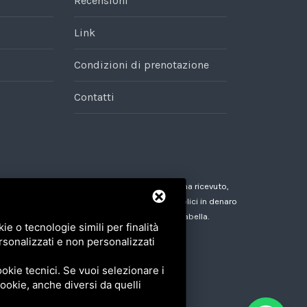
Recensioni
Link
Condizioni di prenotazione
Contatti
bis, Legge n. 124/2017 si segnala che la società ha ricevuto,
zioni, sussidi, vantaggi, contributi o aiuti pubblici in denaro
erale, che vengono dettagliati nella seguente tabella.
e o tecnologie simili per finalità
rsonalizzati e non personalizzati
okie tecnici. Se vuoi selezionare i
 cookie, anche diversi da quelli