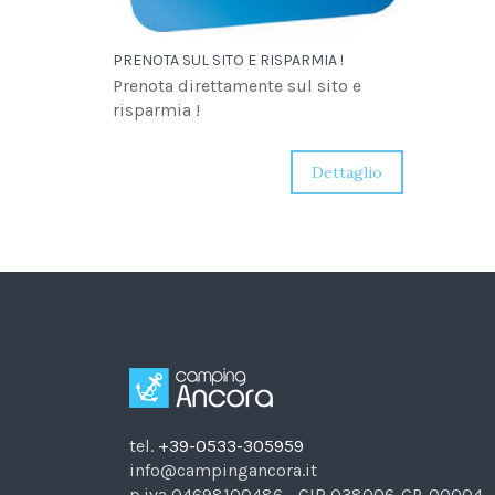
PRENOTA SUL SITO E RISPARMIA !
Prenota direttamente sul sito e
risparmia !
Dettaglio
tel.
+39-0533-305959
info@campingancora.it
p.iva 04698100486 - CIR 038006-CP-00004 -