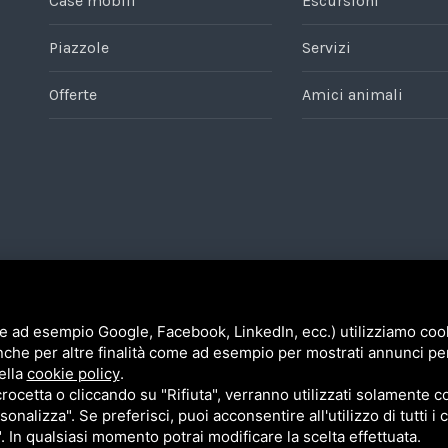
Case mobili
Escursioni
Piazzole
Servizi
Offerte
Amici animali
 segnala che la società ha ricevuto,
In riferimento all'art. 1, comma 125-
 contributi o aiuti pubblici in denaro
nel corso dell'esercizio 2020, sovven
gliati nella seguente tabella.
o in natura, non aventi carattere gen
e ad esempio Google, Facebook, LinkedIn, ecc.) utilizziamo cooki
nche per altre finalità come ad esempio per mostrati annunci pe
ella
cookie policy
.
cetta o cliccando su "Rifiuta", verranno utilizzati solamente co
sonalizza". Se preferisci, puoi acconsentire all'utilizzo di tutti i
". In qualsiasi momento potrai modificare la scelta effettuata.