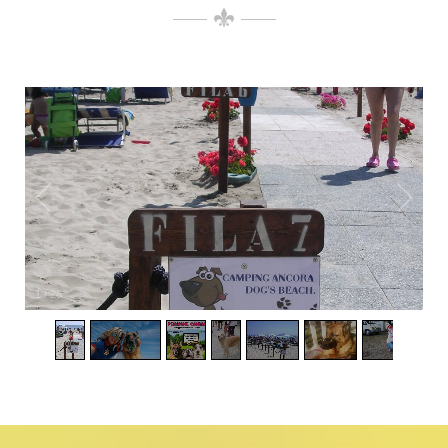
1
/
26