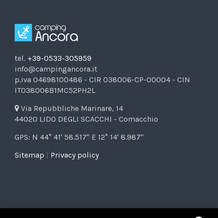
tel.
+39-0533-305959
info@campingancora.it
p.iva 04698100486 - CIR 038006-CP-00004 - CIN
IT038006B1MC52PH2L
Via Repubbliche Marinare, 14
44020 LIDO DEGLI SCACCHI - Comacchio
GPS: N 44° 41' 58.517" E 12° 14' 8.987"
Sitemap
|
Privacy policy
In riferimento all'art. 1, comma 125-bis, Legge n. 124/2017 si segnala che