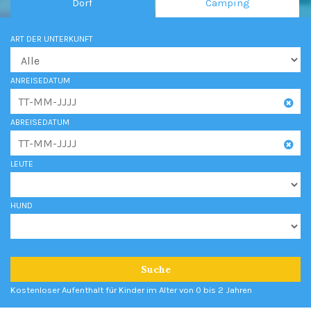
Dorf
Camping
ART DER UNTERKUNFT
ANREISEDATUM
ABREISEDATUM
LEUTE
HUND
Suche
Kostenloser Aufenthalt für Kinder im Alter von 0 bis 2 Jahren