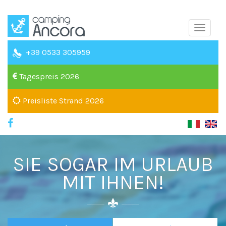
Toggle
naviga
+39 0533 305959
Tagespreis 2026
Preisliste Strand 2026
SIE SOGAR IM URLAUB
MIT IHNEN!